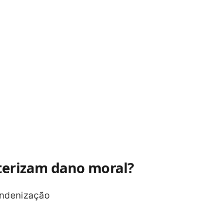
cterizam dano moral?
indenização