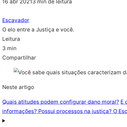
16 abr 2021
3 min de leitura
Escavador
O elo entre a Justiça e você.
Leitura
3 min
Compartilhar
Neste artigo
Quais atitudes podem configurar dano moral?
E 
informações? Possui processos na justiça? O Esc